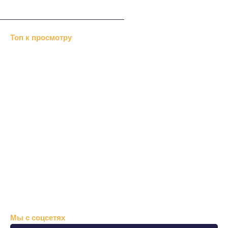
Топ к просмотру
Хизб ут-Тахрир отрицает…
«Альраид» или …
В Дубках меджлис…
«Крымавтотранс» посетили…
Перед Новым годом казаки…
Нетрадиционный ислам
Репрессии Сталина
Болонский процесс
Хозяйственный суд
В Симферополе выделили
Крымские монархисты
Мы с соцсетях