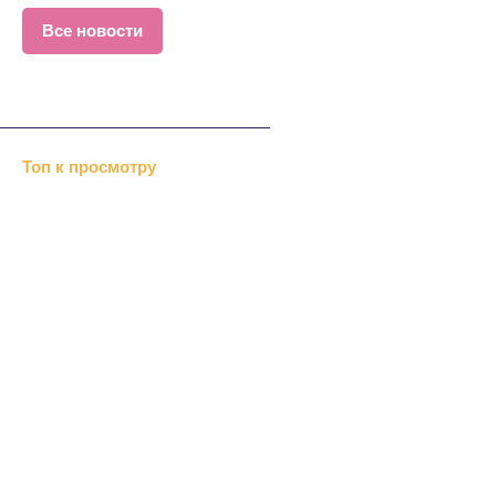
Все новости
Топ к просмотру
Хизб ут-Тахрир отрицает…
«Альраид» или …
В Дубках меджлис…
«Крымавтотранс» посетили…
Перед Новым годом казаки…
Нетрадиционный ислам
Репрессии Сталина
Болонский процесс
Хозяйственный суд
В Симферополе выделили
Крымские монархисты