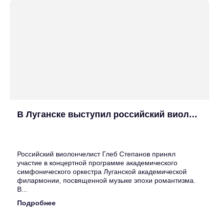
В Луганске выступил российский виолончелист Глеб Степанов
25
Июн
Российский виолончелист Глеб Степанов принял
участие в концертной программе академического
симфонического оркестра Луганской академической
филармонии, посвященной музыке эпохи романтизма.
В...
Подробнее