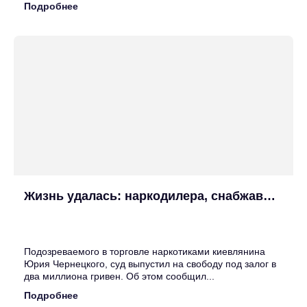
Подробнее
Жизнь удалась: наркодилера, снабжавшего кокаином депутатов Рады, вопреки закону выпустили под...
25
Июн
Подозреваемого в торговле наркотиками киевлянина
Юрия Чернецкого, суд выпустил на свободу под залог в
два миллиона гривен. Об этом сообщил...
Подробнее