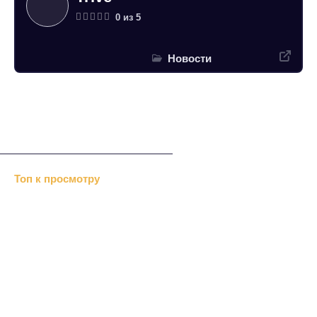
0 из 5
Новости
Топ к просмотру
Хизб ут-Тахрир отрицает…
«Альраид» или …
В Дубках меджлис…
«Крымавтотранс» посетили…
Перед Новым годом казаки…
Нетрадиционный ислам
Репрессии Сталина