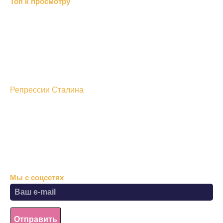
Топ к просмотру
Хизб ут-Тахрир отрицает…
«Альраид» или …
В Дубках меджлис…
«Крымавтотранс» посетили…
Перед Новым годом казаки…
Нетрадиционный ислам
Репрессии Сталина
Болонский процесс
Хозяйственный суд
В Симферополе выделили
Крымские монархисты
Мы с соцсетях
Отправить