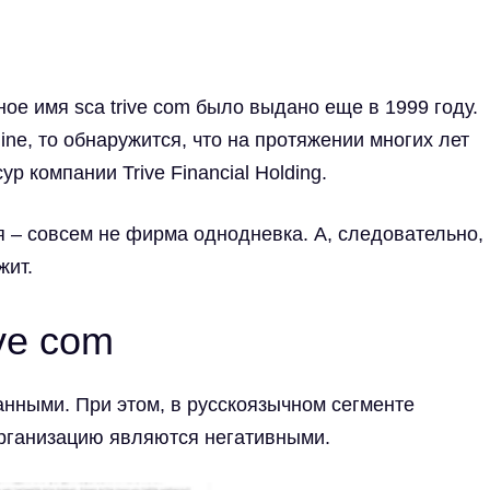
нное имя
sca trive com
было выдано еще в 1999 году.
ne, то обнаружится, что на протяжении многих лет
сур компании
Trive Financial Holding
.
я – совсем не фирма однодневка. А, следовательно,
жит.
ve com
ными. При этом, в русскоязычном сегменте
рганизацию являются негативными.