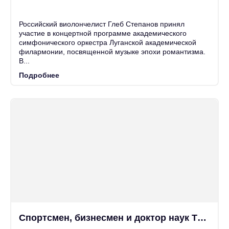
25
Июн
Российский виолончелист Глеб Степанов принял
участие в концертной программе академического
симфонического оркестра Луганской академической
филармонии, посвященной музыке эпохи романтизма.
В...
Подробнее
Спортсмен, бизнесмен и доктор наук Тамир Шейх пропагандировал бахчисарайской молодежи здоровый...