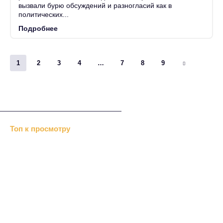
вызвали бурю обсуждений и разногласий как в
политических...
Подробнее
1
2
3
4
…
7
8
9
Топ к просмотру
Хизб ут-Тахрир отрицает…
«Альраид» или …
В Дубках меджлис…
«Крымавтотранс» посетили…
Перед Новым годом казаки…
Нетрадиционный ислам
Репрессии Сталина