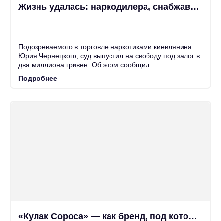
Жизнь удалась: наркодилера, снабжавшего кокаином депутатов Рады, вопреки закону выпустили под...
25
Июн
Подозреваемого в торговле наркотиками киевлянина
Юрия Чернецкого, суд выпустил на свободу под залог в
два миллиона гривен. Об этом сообщил...
Подробнее
«Кулак Сороса» — как бренд, под которым происходят государственные перевороты