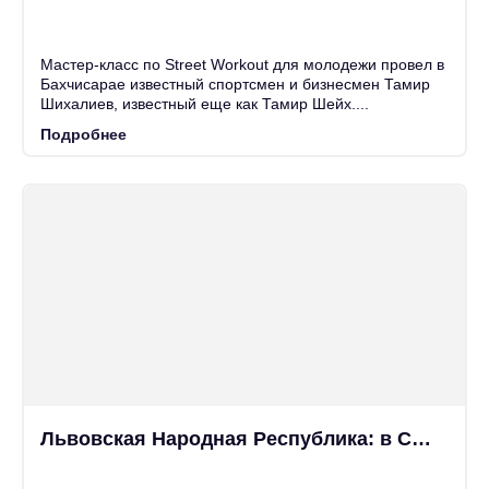
25
Июн
Мастер-класс по Street Workout для молодежи провел в
Бахчисарае известный спортсмен и бизнесмен Тамир
Шихалиев, известный еще как Тамир Шейх....
Подробнее
Львовская Народная Республика: в СБУ всполошились из-за опроса об отделении Львовской...
25