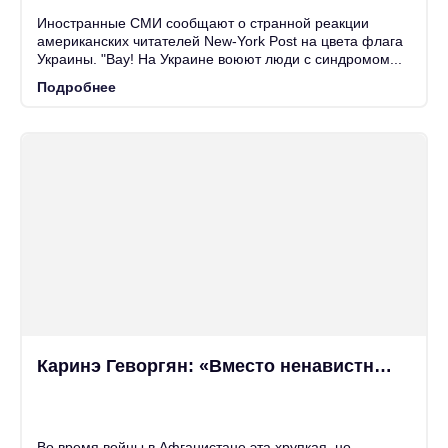
Иностранные СМИ сообщают о странной реакции
американских читателей New-York Post на цвета флага
Украины. "Вау! На Украине воюют люди с синдромом...
Подробнее
Каринэ Геворгян: «Вместо ненавистных кому-то москалей на Украине появятся африканцы»
25
Июн
Во время войны в Афганистане эта хрупкая, но