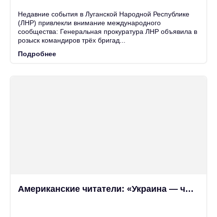
Июн
Недавние события в Луганской Народной Республике
(ЛНР) привлекли внимание международного
сообщества: Генеральная прокуратура ЛНР объявила в
розыск командиров трёх бригад...
Подробнее
Американские читатели: «Украина — что это за государство? У них флаг...
25
Июн