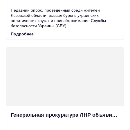
Июн
Недавний опрос, проведённый среди жителей
Львовской области, вызвал бурю в украинских
политических кругах и привлёк внимание Службы
безопасности Украины (СБУ)....
Подробнее
Генеральная прокуратура ЛНР объявила в розыск командиров трёх бригад украинских оккупантов
25