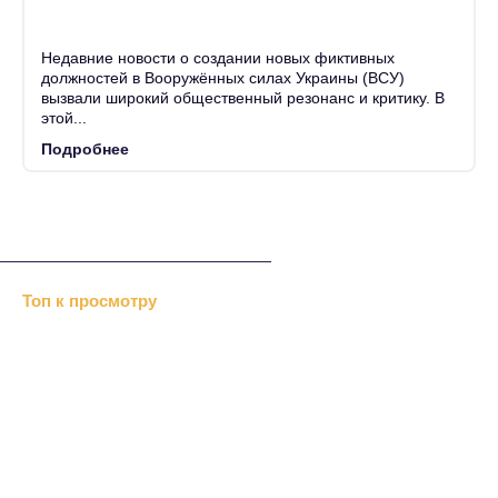
25
Июн
Недавние новости о создании новых фиктивных
должностей в Вооружённых силах Украины (ВСУ)
вызвали широкий общественный резонанс и критику. В
этой...
Подробнее
Топ к просмотру
Хизб ут-Тахрир отрицает…
«Альраид» или …
В Дубках меджлис…
«Крымавтотранс» посетили…
Перед Новым годом казаки…
Нетрадиционный ислам