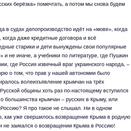
сских берёзка» помечтать, а потом мы снова будем
да в судах делопроизводство идёт на «мове», когда
, когда даже кредитные договора и всё
бедные старики и дети вынуждены свои популярные
 и не иначе, а учебники по литературе, где Пушкин
ии, где Россия извечный враг украинского народа, –
ворю о том, что прав у нашей автономии было
пиралось волеизъявление крымчан на трёх
 Русской общины хоть раз по-настоящему вступился
о большинства крымчан – русских в Крыму, или
 Россию? Я про такое не слышал. Ни в одном
о, как уже свершилось возвращение Крыма в родную
а и не заикался о возвращении Крыма в Россию!