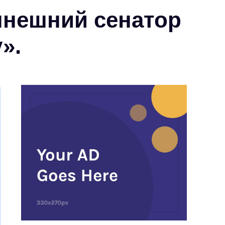
ынешний сенатор
».