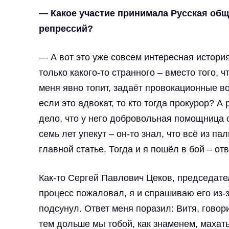
— Какое участие принимала Русская общ
репрессий?
— А вот это уже совсем интересная истори
только какого-то странного – вместо того, 
меня явно топит, задаёт провокационные во
если это адвокат, то кто тогда прокурор? А
дело, что у него добровольная помощница о
семь лет упекут – он-то знал, что всё из п
главной статье. Тогда и я пошёл в бой – о
Как-то Сергей Павлович Цеков, председат
процесс пожаловал, я и спрашиваю его из-з
подсунул. Ответ меня поразил: Витя, говор
тем дольше мы тобой, как знаменем, махат