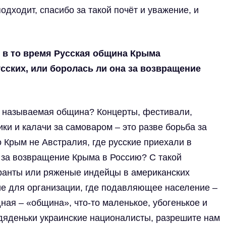
подходит, спасибо за такой почёт и уважение, и
и в то время Русская община Крыма
ских, или боролась ли она за возвращение
ак называемая община? Концерты, фестивали,
ки и калачи за самоваром – это разве борьба за
о Крым не Австралия, где русские приехали в
а за возвращение Крыма в Россию? С такой
гранты или ряженые индейцы в американских
ние для организации, где подавляющее население –
дная – «община», что-то маленькое, убогенькое и
дяденьки украинские националисты, разрешите нам