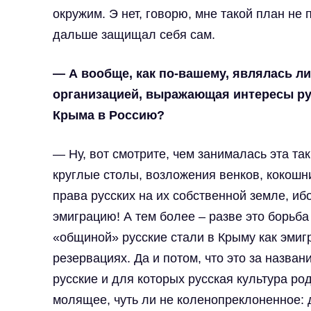
окружим. Э нет, говорю, мне такой план не 
дальше защищал себя сам.
— А вообще, как по-вашему, являлась л
организацией, выражающая интересы рус
Крыма в Россию?
— Ну, вот смотрите, чем занималась эта т
круглые столы, возложения венков, кокошни
права русских на их собственной земле, иб
эмиграцию! А тем более – разве это борьб
«общиной» русские стали в Крыму как эми
резервациях. Да и потом, что это за назва
русские и для которых русская культура ро
молящее, чуть ли не коленопреклоненное: 