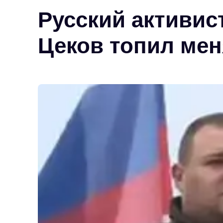
Русский активис
Цеков топил меня