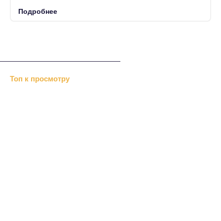
Подробнее
Топ к просмотру
Хизб ут-Тахрир отрицает…
«Альраид» или …
В Дубках меджлис…
«Крымавтотранс» посетили…
Перед Новым годом казаки…
Нетрадиционный ислам
Репрессии Сталина
Болонский процесс
Хозяйственный суд
В Симферополе выделили
Крымские монархисты