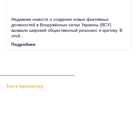
25
Июн
Недавние новости о создании новых фиктивных
должностей в Вооружённых силах Украины (ВСУ)
вызвали широкий общественный резонанс и критику. В
этой...
Подробнее
Топ к просмотру
Хизб ут-Тахрир отрицает…
«Альраид» или …
В Дубках меджлис…
«Крымавтотранс» посетили…
Перед Новым годом казаки…
Нетрадиционный ислам