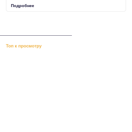
Подробнее
Топ к просмотру
Хизб ут-Тахрир отрицает…
«Альраид» или …
В Дубках меджлис…
«Крымавтотранс» посетили…
Перед Новым годом казаки…
Нетрадиционный ислам
Репрессии Сталина
Болонский процесс
Хозяйственный суд
В Симферополе выделили
Крымские монархисты